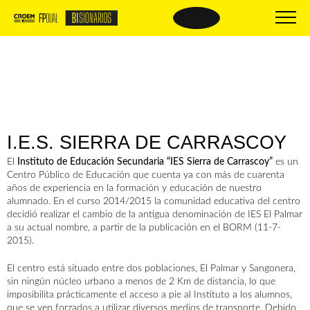
BISIONARIOS
BISIONARIOS DE
ÉXITO
Nueva FP
Beneficios
Empresas BIsionarias
El proceso
Centros formativos
I.E.S. SIERRA DE CARRASCOY
Oferta formativa
Comparte tus buenas prácticas
Material de interés
PREGUNTAS
El
Instituto de Educación Secundaria “IES Sierra de Carrascoy”
es un
Centro Público de Educación que cuenta ya con más de cuarenta
Trámites y documentación
FRECUENTES
años de experiencia en la formación y educación de nuestro
alumnado. En el curso 2014/2015 la comunidad educativa del centro
decidió realizar el cambio de la antigua denominación de IES El Palmar
a su actual nombre, a partir de la publicación en el BORM (11-7-
2015).
El centro está situado entre dos poblaciones, El Palmar y Sangonera,
sin ningún núcleo urbano a menos de 2 Km de distancia, lo que
imposibilita prácticamente el acceso a pie al Instituto a los alumnos,
que se ven forzados a utilizar diversos medios de transporte. Debido