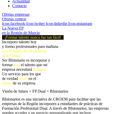
Actualidad
Contacto
Ofertas empresas
Ofertas centros
Icon-facebook
Icon-twitter
Icon-linkedin
Icon-instagram
La Nueva FP
en la Región de Murcia
¡Formar talento nunca fue tan fácil!
Incorporo talento hoy
y formo profesionales para mañana
veo el futuro de mi empresa,
es FP Dual
Ser BIsionario es incorporar y
formar
hoy
el talento que mi
empresa necesitará
mañana
Un servicio para los que
de verdad
creen
en el
futuro
de su empresa
Visión de futuro + FP Dual =
BI
sionarios
BIsionarios es una iniciativa de CROEM para facilitar que las
empresas de la Región incorporen a estudiantes de prácticas de
Formación Profesional Dual. A través de BIsionarios, las empresas
pueden acceder a un servicio personalizado que incluye