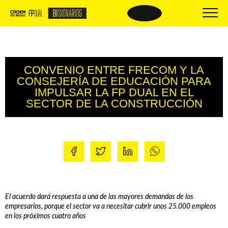
BISIONARIOS
BISIONARIOS DE
ÉXITO
CONVENIO ENTRE FRECOM Y LA
Nueva FP
CONSEJERÍA DE EDUCACIÓN PARA
Beneficios
Empresas BIsionarias
IMPULSAR LA FP DUAL EN EL
El proceso
Centros formativos
SECTOR DE LA CONSTRUCCIÓN
Oferta formativa
Comparte tus buenas prácticas
Material de interés
PREGUNTAS
Trámites y documentación
FRECUENTES
El acuerdo dará respuesta a una de las mayores demandas de los
empresarios, porque el sector va a necesitar cubrir unos 25.000 empleos
en los próximos cuatro años