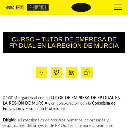
BISIONARIOS
BISIONARIOS DE
ÉXITO
CURSO – TUTOR DE EMPRESA DE
Nueva FP
FP DUAL EN LA REGIÓN DE MURCIA
Beneficios
Empresas BIsionarias
El proceso
Centros formativos
Oferta formativa
Comparte tus buenas prácticas
Material de interés
PREGUNTAS
Trámites y documentación
FRECUENTES
CROEM organiza el curso «
TUTOR DE EMPRESA DE FP DUAL EN
LA REGIÓN DE MURCIA
«, en colaboración con la
Consejería de
Educación y Formación Profesional
.
Dirigido a
Profesionales de recursos humanos, empresarios y
responsables del proyecto de FP Dual en la empresa, sean o no