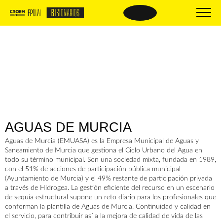
BISIONARIOS
BISIONARIOS DE
ÉXITO
Nueva FP
Beneficios
Empresas BIsionarias
El proceso
Centros formativos
Oferta formativa
Comparte tus buenas prácticas
Material de interés
PREGUNTAS
AGUAS DE MURCIA
Trámites y documentación
FRECUENTES
Aguas de Murcia (EMUASA) es la Empresa Municipal de Aguas y
Saneamiento de Murcia que gestiona el Ciclo Urbano del Agua en
todo su término municipal. Son una sociedad mixta, fundada en 1989,
con el 51% de acciones de participación pública municipal
(Ayuntamiento de Murcia) y el 49% restante de participación privada
a través de Hidrogea. La gestión eficiente del recurso en un escenario
de sequía estructural supone un reto diario para los profesionales que
conforman la plantilla de Aguas de Murcia. Continuidad y calidad en
el servicio, para contribuir así a la mejora de calidad de vida de las