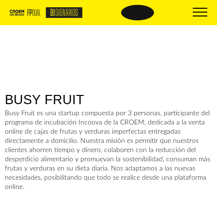
BISIONARIOS
BISIONARIOS DE
ÉXITO
Nueva FP
Beneficios
Empresas BIsionarias
El proceso
Centros formativos
BUSY FRUIT
Oferta formativa
Comparte tus buenas prácticas
Material de interés
PREGUNTAS
Busy Fruit es una startup compuesta por 3 personas, participante del
programa de incubación Incoova de la CROEM, dedicada a la venta
Trámites y documentación
FRECUENTES
online de cajas de frutas y verduras imperfectas entregadas
directamente a domicilio. Nuestra misión es permitir que nuestros
clientes ahorren tiempo y dinero, colaboren con la reducción del
desperdicio alimentario y promuevan la sostenibilidad, consuman más
frutas y verduras en su dieta diaria. Nos adaptamos a las nuevas
necesidades, posibilitando que todo se realice desde una plataforma
online.