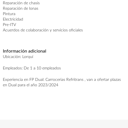
Reparación de chasis
Reparación de lonas
Pintura
Electricidad
Pre-ITV
Acuerdos de colaboración y servicios oficiales
AGENDA
ACTUALIDAD
CONTACTO
Información adicional
Ubicación: Lorquí
Empleados: De 1 a 10 empleados
Experiencia en FP Dual: Carrocerias Refritrans , van a ofertar plazas
en Dual para el año 2023/2024
Ofertas empresas
Ofertas centros