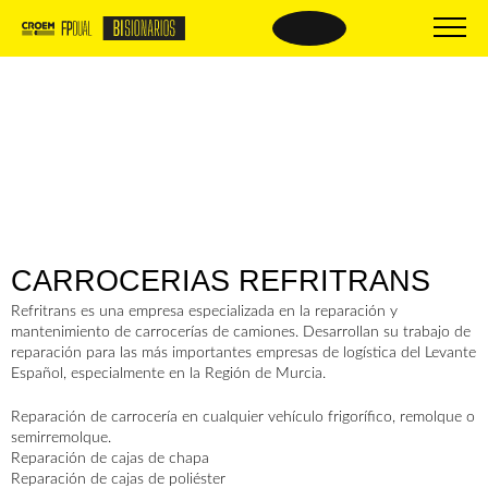
BISIONARIOS
BISIONARIOS DE
ÉXITO
Nueva FP
Beneficios
Empresas BIsionarias
El proceso
Centros formativos
Oferta formativa
Comparte tus buenas prácticas
Material de interés
PREGUNTAS
CARROCERIAS REFRITRANS
Trámites y documentación
FRECUENTES
Refritrans es una empresa especializada en la reparación y
mantenimiento de carrocerías de camiones. Desarrollan su trabajo de
reparación para las más importantes empresas de logística del Levante
Español, especialmente en la Región de Murcia.
Reparación de carrocería en cualquier vehículo frigorífico, remolque o
semirremolque.
Reparación de cajas de chapa
Reparación de cajas de poliéster