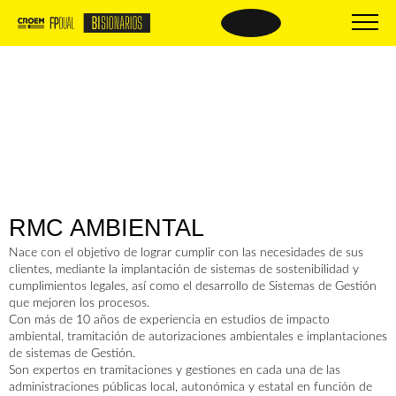
BISIONARIOS
BISIONARIOS DE
ÉXITO
Nueva FP
Beneficios
Empresas BIsionarias
El proceso
Centros formativos
Oferta formativa
Comparte tus buenas prácticas
Material de interés
PREGUNTAS
RMC AMBIENTAL
Trámites y documentación
FRECUENTES
Nace con el objetivo de lograr cumplir con las necesidades de sus
clientes, mediante la implantación de sistemas de sostenibilidad y
cumplimientos legales, así como el desarrollo de Sistemas de Gestión
que mejoren los procesos.
Con más de 10 años de experiencia en estudios de impacto
ambiental, tramitación de autorizaciones ambientales e implantaciones
de sistemas de Gestión.
Son expertos en tramitaciones y gestiones en cada una de las
administraciones públicas local, autonómica y estatal en función de