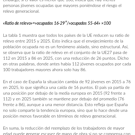
embargo, si el valor es menor que 100, indica que hay menos
personas jóvenes ocupadas que mayores poniéndose el riesgo el
relevo generacional.
«Ratio de relevo»=»ocupados 16-29″/»ocupados 55-64» ×100
La tabla 1 muestra que todos los países de la UE reducen su ratio de
relevo entre 2015 y 2025. Esto indica que el envejecimiento de la
población ocupada no es un fenómeno aislado, sino estructural. Así,
se observa que la ratio de relevo en el conjunto de la UE27 pasa de
112 en 2015 a 86 en 2025, con una reducción de 26 puntos. Dicho
en otras palabras, donde antes había 112 jóvenes ocupados por cada
100 trabajadores mayores ahora solo hay 86.
En el caso de España la situación cambia de 92 jóvenes en 2015 a 76
en 2025, lo que significa una caída de 16 puntos. El país ya partía de
una posición por debajo de la media europea en 2015 (92 frente a
112) y en 2025 también se mantiene por debajo del promedio (76
frente a 86), aunque a una menor distancia. Esto refleja que España
no solo comparte la tendencia europea, sino que lo hace desde una
posición menos favorable en términos de relevo generacional.
En suma, la reducción del reemplazo de los trabajadores de mayor
edad puede generar escasez de mano de obra si no se compensa con