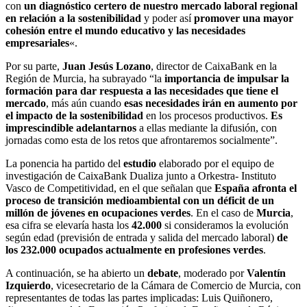
con
un diagnóstico certero de nuestro mercado laboral regional
en relación a la sostenibilidad
y poder así
promover una mayor
cohesión entre el mundo educativo y las necesidades
empresariales
«.
Por su parte,
Juan Jesús Lozano
, director de CaixaBank en la
Región de Murcia, ha subrayado “la
importancia de impulsar la
formación para dar respuesta a las necesidades que tiene el
mercado
, más aún cuando
esas necesidades irán en aumento por
el impacto de la sostenibilidad
en los procesos productivos.
Es
imprescindible adelantarnos
a ellas mediante la difusión, con
jornadas como esta de los retos que afrontaremos socialmente”.
La ponencia ha partido del
estudio
elaborado por el equipo de
investigación de CaixaBank Dualiza junto a Orkestra- Instituto
Vasco de Competitividad, en el que señalan que
España afronta el
proceso de transición medioambiental con un déficit de un
millón de jóvenes en ocupaciones verdes
. En el caso de
Murcia
,
esa cifra se elevaría hasta los
42.000
si consideramos la evolución
según edad (previsión de entrada y salida del mercado laboral)
de
los 232.000 ocupados actualmente en profesiones verdes
.
A continuación, se ha abierto un
debate
, moderado por
Valentín
Izquierdo
, vicesecretario de la Cámara de Comercio de Murcia, con
representantes de todas las partes implicadas: Luis Quiñonero,