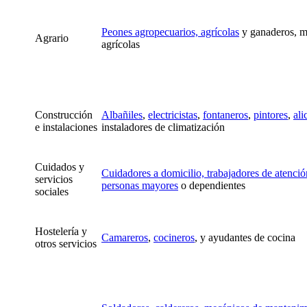
Peones agropecuarios, agrícolas
y ganaderos, m
Agrario
agrícolas
Construcción
Albañiles
,
electricistas
,
fontaneros
,
pintores
,
ali
e instalaciones
instaladores de climatización
Cuidados y
Cuidadores a domicilio, trabajadores de atenció
servicios
personas mayores
o dependientes
sociales
Hostelería y
Camareros
,
cocineros
, y ayudantes de cocina
otros servicios