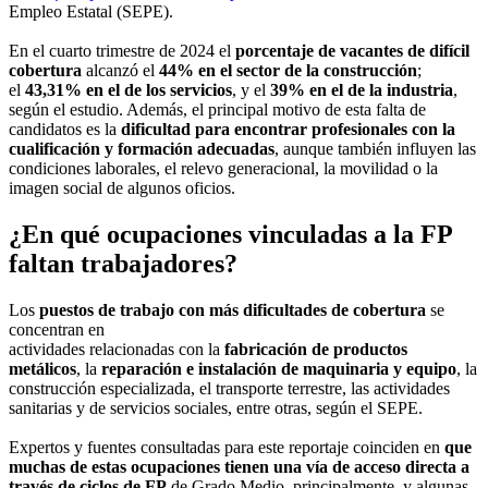
Empleo Estatal (SEPE).
En el cuarto trimestre de 2024 el
porcentaje de vacantes de difícil
cobertura
alcanzó el
44% en el sector de la construcción
;
el
43,31% en el de los
servicios
, y el
39% en el de la industria
,
según el estudio. Además, el principal motivo de esta falta de
candidatos es la
dificultad para encontrar profesionales con la
cualificación y formación adecuadas
, aunque también influyen las
condiciones laborales, el relevo generacional, la movilidad o la
imagen social de algunos oficios.
¿En qué ocupaciones vinculadas a la FP
faltan trabajadores?
Los
puestos de trabajo con más dificultades de cobertura
se
concentran en
actividades relacionadas con la
fabricación de productos
metálicos
, la
reparación e instalación de maquinaria y equipo
, la
construcción especializada, el transporte terrestre, las actividades
sanitarias y de servicios sociales, entre otras, según el SEPE.
Expertos y fuentes consultadas para este reportaje coinciden en
que
muchas de estas ocupaciones tienen una vía de acceso directa a
través de ciclos de FP
de Grado Medio, principalmente, y algunas