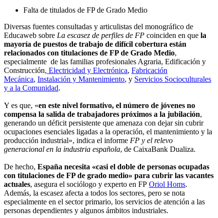
Falta de titulados de FP de Grado Medio
Diversas fuentes consultadas y articulistas del monográfico de
Educaweb sobre
La escasez de perfiles de FP
coinciden en que
la
mayoría de puestos de trabajo de difícil cobertura están
relacionados con titulaciones de FP de Grado Medio
,
especialmente de las familias profesionales Agraria, Edificación y
Construcción
, Electricidad y Electrónica
,
Fabricación
Mecánica
,
Instalación y Mantenimiento
, y
Servicios Socioculturales
y a la Comunidad
.
Y es que, «
en este nivel formativo, el número de jóvenes no
compensa la salida de trabajadores próximos a la jubilación
,
generando un déficit persistente que amenaza con dejar sin cubrir
ocupaciones esenciales ligadas a la operación, el mantenimiento y la
producción industrial», indica el informe
FP y el relevo
generacional en la industria española
, de CaixaBank Dualiza.
De hecho,
España necesita «casi el doble de personas ocupadas
con titulaciones de FP de grado medio» para cubrir las vacantes
actuales
, asegura el sociólogo y experto en FP
Oriol Homs
.
Además, la escasez afecta a todos los sectores, pero se nota
especialmente en el sector primario, los servicios de atención a las
personas dependientes y algunos ámbitos industriales.