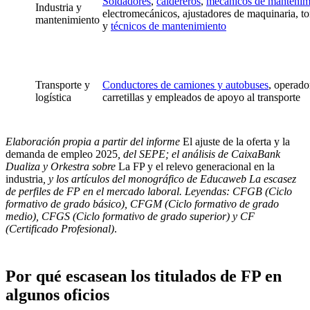
Soldadores
,
caldereros
,
mecánicos de mantenim
Industria y
electromecánicos, ajustadores de maquinaria, to
mantenimiento
y
técnicos de mantenimiento
Transporte y
Conductores de camiones y autobuses
, operado
logística
carretillas y empleados de apoyo al transporte
Elaboración propia a partir del informe
El ajuste de la oferta y la
demanda de empleo 2025
, del SEPE; el análisis de CaixaBank
Dualiza y Orkestra sobre
La FP y el relevo generacional en la
industria
, y los artículos del monográfico de Educaweb La escasez
de perfiles de FP en el mercado laboral. Leyendas: CFGB (Ciclo
formativo de grado básico), CFGM (Ciclo formativo de grado
medio), CFGS (Ciclo formativo de grado superior) y CF
(Certificado Profesional)
.
Por qué escasean los titulados de FP en
algunos oficios