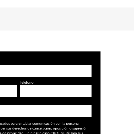
Teléfono
cesados para entablar comunicación con la persona
ercer sus derechos de cancelación, oposición o supresión
ca de privacidad
. En ningún caso CROEM utilizará sus