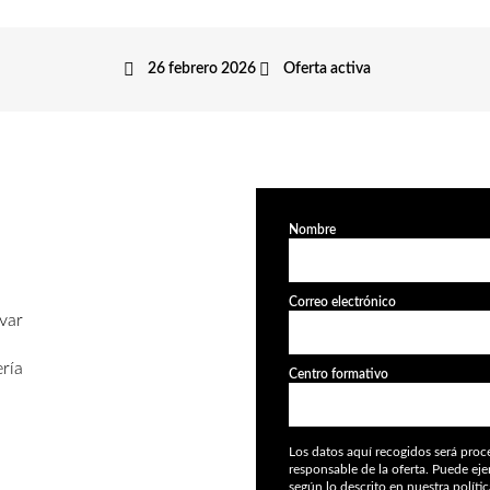
26 febrero 2026
Oferta activa
Nombre
Correo electrónico
evar
ería
Centro formativo
Los datos aquí recogidos será pro
responsable de la oferta. Puede ej
según lo descrito en nuestra
políti