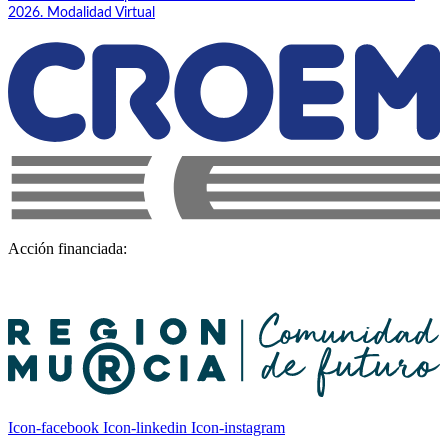
2026. Modalidad Virtual
Acción financiada:
Icon-facebook
Icon-linkedin
Icon-instagram