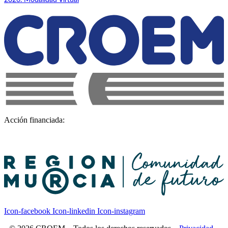
Acción financiada:
Icon-facebook
Icon-linkedin
Icon-instagram